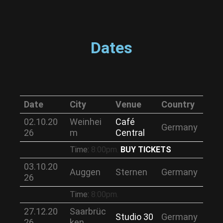
Dates
Date
City
Venue
Country
02.10.20
Weinhei
Café
Germany
26
m
Central
Time:
8:00pm.
BUY TICKETS
03.10.20
Auggen
Sternen
Germany
26
Time:
8:00pm.
27.12.20
Saarbrüc
Studio 30
Germany
26
ken